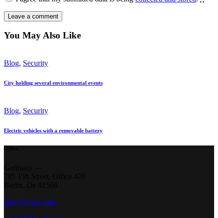
You May Also Like
Blog
,
Security
City holding several environmental events
Blog
,
Security
Electric vehicles with a removable battery
Office
Germany —
785 15h Street, Office 478
Berlin, De 81566
info@email.com