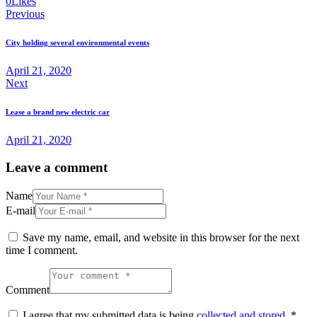
0
Likes
Post
Previous
navigation
City holding several environmental events
April 21, 2020
Next
Lease a brand new electric car
April 21, 2020
Leave a comment
Name
E-mail
Save my name, email, and website in this browser for the next
time I comment.
Comment
I agree that my submitted data is being
collected and stored
.
*