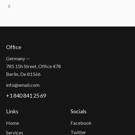
Office
Germany —
785 15h Street, Office 478
Berlin, De 81566
info@email.com
+1 840 841 25 69
Links
Socials
Home
Facebook
Twitter
Services