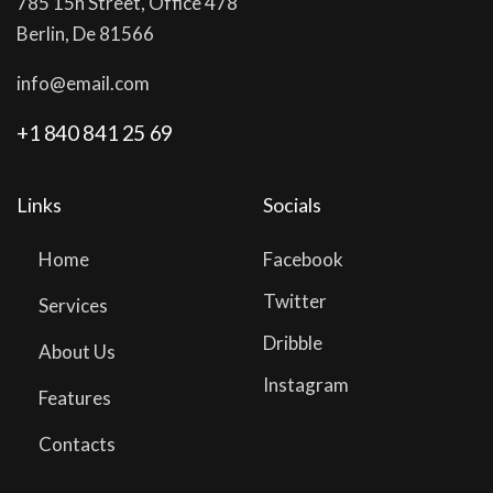
785 15h Street, Office 478
Berlin, De 81566
info@email.com
+1 840 841 25 69
Links
Socials
Home
Facebook
Twitter
Services
Dribble
About Us
Instagram
Features
Contacts